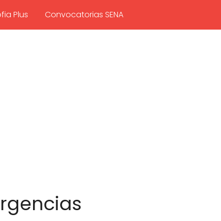
fia Plus
Convocatorias SENA
rgencias