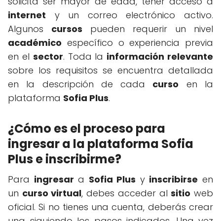
solicita ser mayor de edad, tener acceso a
internet
y un correo electrónico activo.
Algunos
cursos
pueden requerir un nivel
académico
específico o experiencia previa
en el
sector
. Toda la
información relevante
sobre los requisitos se encuentra detallada
en la descripción de cada
curso
en la
plataforma
Sofia Plus
.
¿Cómo es el proceso para
ingresar a la plataforma Sofia
Plus e inscribirme?
Para
ingresar
a
Sofia Plus
y
inscribirse
en
un
curso virtual
, debes acceder al
sitio
web
oficial. Si no tienes una cuenta, deberás crear
una siguiendo los pasos indicados. Una vez