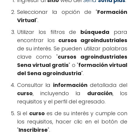
Ingresar al
sitio
web del
Sena
Sofia plus
.
Seleccionar la opción de "
Formación
Virtual
".
Utilizar los filtros de
búsqueda
para
encontrar los
cursos agroindustriales
de su interés. Se pueden utilizar palabras
clave como "
cursos agroindustriales
Sena virtual gratis
" o "
formación virtual
del Sena agroindustria
".
Consultar la
información
detallada del
curso
, incluyendo la
duración
, los
requisitos y el perfil del egresado.
Si el
curso
es de su interés y cumple con
los requisitos, hacer clic en el botón de
"
Inscribirse
".