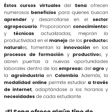
Éstos cursos
virtuales
del
Sena
ofrecen
numerosos
beneficios
para quienes buscan
aprender
y desarrollarse en el
sector
agropecuario
. Proporcionan
conocimiento
s
y
técnicas
actualizadas, mejoran la
productividad en el
manejo
de los
producto
s
natural
es, fomentan la
innovación
en los
procesos de formación
y
productivo
s, y
abren puertas a nuevas oportunidades
laborales dentro de las
empresa
s del
agro
y
la
agroindustria
en
Colombia
. Además, la
modalidad
online
permite estudiar
a través
de internet
, adaptándose a los horarios y
necesidades
de cada estudiante.
¿El Sena ofrece algún tipo de